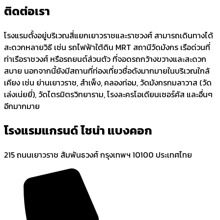
ติดต่อเรา
โรงแรมตั้งอยู่บริเวณสี่แยกเยาวราชและราชวงศ์ สามารถเดินทางได้
สะดวกหลายวิธี เช่น รถไฟฟ้าใต้ดิน MRT สถานีวัดมังกร เรือด่วนที่
ท่าเรือราชวงศ์ หรือรถยนต์ส่วนตัว ที่จอดรถกว้างขวางและสะดวก
สบาย นอกจากนี้ยังมีสถานที่ท่องเที่ยวชื่อดังมากมายในบริเวณใกล้
เคียง เช่น ย่านเยาวราช, สำเพ็ง, คลองท่อม, วัดมังกรกมลาวาส (วัด
เล่งเน่ยยี่), วัดไตรมิตรวิทยาราม, โรงละครโอเดียนเซอร์คัส และอื่นๆ
อีกมากมาย
โรงแรมแกรนด์ ไชน่า แบงคอก
215 ถนนเยาวราช สัมพันธวงศ์ กรุงเทพฯ 10100 ประเทศไทย